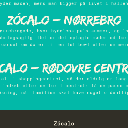
yder maden, mens man kigger på livet i halle
Zócalo – Nørrebro
ørrebrogade, hvor bydelens puls summer, og l
abolagsagtig. Det er det oplagte mødested før
 uanset om du er til en let bowl eller en mer
calo – Rødovre Cent
ralt i shoppingcentret, så der aldrig er lang
 indkøb eller en tur i centret: få en pause 
øsning, når familien skal have noget ordentli
Zócalo