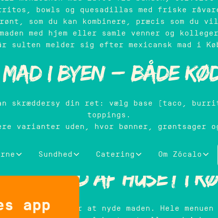
rritos, bowls og quesadillas med friske råvar
rønt, som du kan kombinere, præcis som du vi
maden med hjem eller samle venner og kollege
år sulten melder sig efter mexicansk mad i Kø
 mad i byen – både kø
an skræddersy din ret: vælg base (taco, burri
toppings.
ere varianter uden, hvor bønner, grøntsager o
t for selskaber med blandede præferencer at s
asser til deres smag, uden at gå på kompromi
erne
Sundhed
Catering
Om Zócalo
k mad ud af huset i 
es app
 restauranten for at nyde maden. Hele menuen