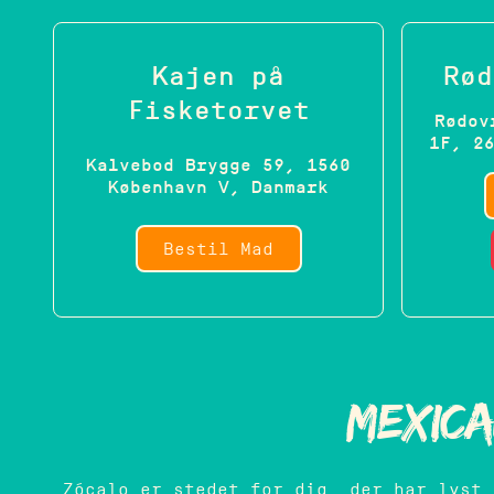
Kajen på
Rød
Fisketorvet
Rødov
1F, 2
Kalvebod Brygge 59, 1560
København V, Danmark
Bestil Mad
Mexic
Zócalo er stedet for dig, der har lyst 