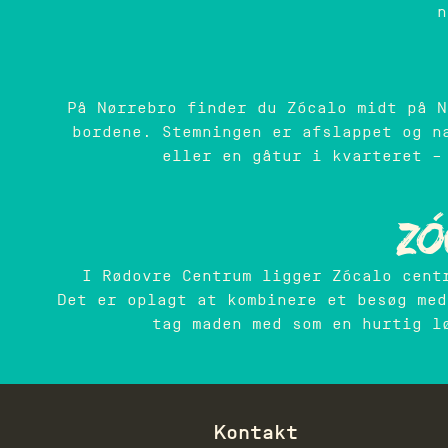
n
På Nørrebro finder du Zócalo midt på N
bordene. Stemningen er afslappet og n
eller en gåtur i kvarteret –
Zó
I Rødovre Centrum ligger Zócalo cent
Det er oplagt at kombinere et besøg med
tag maden med som en hurtig l
Kontakt