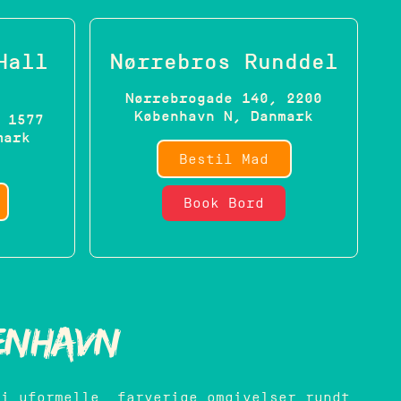
Hall
Nørrebros Runddel
Nørrebrogade 140, 2200
København N, Danmark
 1577
mark
Bestil Mad
Book Bord
enhavn
 i uformelle, farverige omgivelser rundt