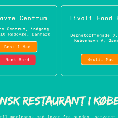
ovre Centrum
Tivoli Food 
re Centrum, indgang
610 Rødovre, Danmark
Bernstorffsgade 3,
København V, Dan
Bestil Mad
Bestil Mad
Book Bord
ansk restaurant i Køb
til mexicansk mad lavet fra bunden, serveret