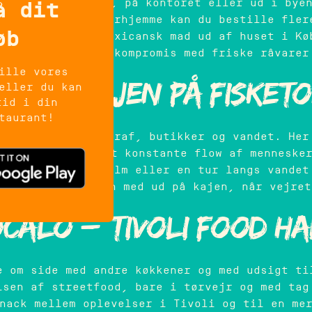
age den med hjem, på kontoret eller ud i bye
å dit
gelige aftener derhjemme kan du bestille fler
øb
nem måde at få mexicansk mad ud af huset i Kø
og uden at gå på kompromis med friske råvarer
ille vores
lo – Kajen på Fisket
eller du kan
tid i din
taurant!
ajen, tæt på biograf, butikker og vandet. Her
til havnen og det konstante flow af menneske
d shopping, en film eller en tur langs vandet
u eller snup maden med ud på kajen, når vejret
calo – Tivoli Food H
e om side med andre køkkener og med udsigt ti
lsen af streetfood, bare i tørvejr og med tag
nack mellem oplevelser i Tivoli og til en me