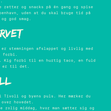
n.
e retter og snacks på én gang og spise
benhavn, uden at du skal bruge tid på
 og god smag.
orvet
 er stemningen afslappet og livlig med
r forbi.
. Kig forbi til en hurtig taco, en fuld
 er til det.
all
l Tivoli og byens puls. Her mærker du
 over hovedet.
re rolig middag, hvor man sætter sig og