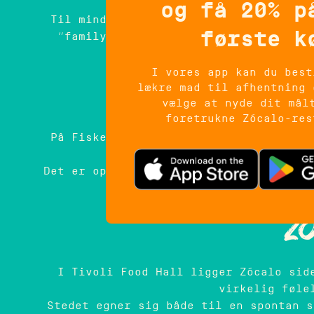
t
og få 20% p
Til mindre selskaber, møder eller hyg
første k
“familystyle” ved bordet. Det er en 
madlavning, 
I vores app kan du best
Zóca
lækre mad til afhentning 
vælge at nyde dit mål
foretrukne Zócalo-res
På Fisketorvet finder du Zócalo ved k
udsigt 
Det er oplagt at kombinere et besøg me
burrito‑men
Zó
I Tivoli Food Hall ligger Zócalo sid
virkelig føle
Stedet egner sig både til en spontan s