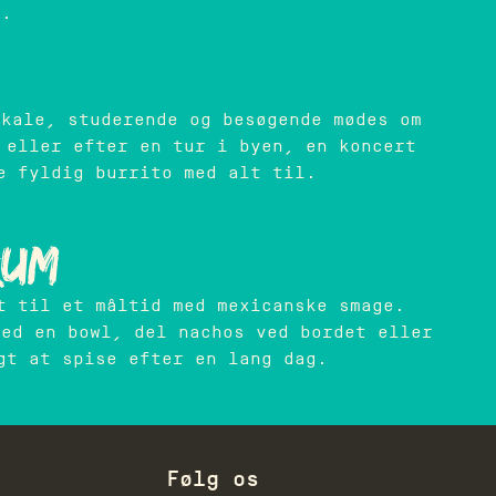
n.
okale, studerende og besøgende mødes om
 eller efter en tur i byen, en koncert
e fyldig burrito med alt til.
rum
t til et måltid med mexicanske smage.
med en bowl, del nachos ved bordet eller
gt at spise efter en lang dag.
Følg os