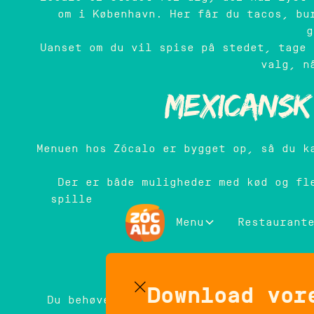
om i København. Her får du tacos, bu
g
Uanset om du vil spise på stedet, tage 
valg, n
Mexicansk
Menuen hos Zócalo er bygget op, så du k
Der er både muligheder med kød og fl
spille hovedrollen. Det gør det enkel
p
Menu
Restaurant
Mexicans
Download vor
Du behøver ikke altid blive siddende i