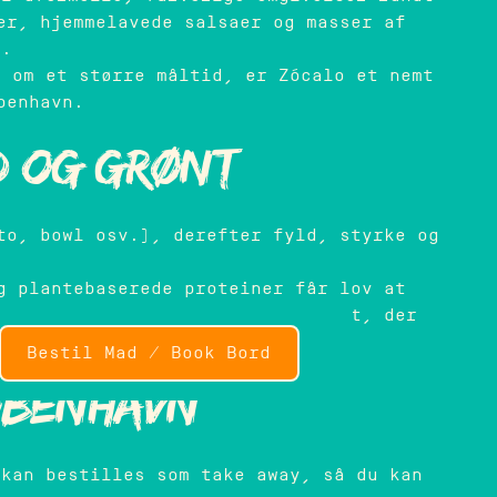
er, hjemmelavede salsaer og masser af
l.
r om et større måltid, er Zócalo et nemt
benhavn.
d og grønt
to, bowl osv.), derefter fyld, styrke og
g plantebaserede proteiner får lov at
pise sammen, alle kan finde noget, der
s.
Bestil Mad / Book Bord
København
 kan bestilles som take away, så du kan